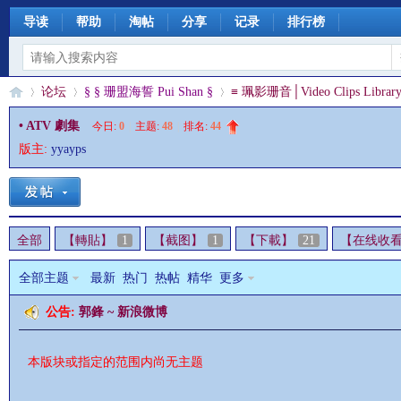
导读
帮助
淘帖
分享
记录
排行榜
论坛
§ § 珊盟海誓 Pui Shan §
≡ 珮影珊音│Video Clips Library
• ATV 劇集
今日:
0
|
主题:
48
|
排名:
44
版主:
yyayps
§
»
›
›
全部
【轉貼】
1
【截图】
1
【下載】
21
【在线收
全部主题
最新
热门
热帖
精华
更多
公告:
郭鋒 ~ 新浪微博
珊
本版块或指定的范围内尚无主题