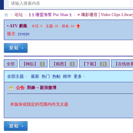
论坛
§ § 珊盟海誓 Pui Shan §
≡ 珮影珊音│Video Clips Librar
• ATV 劇集
今日:
0
|
主题:
48
|
排名:
44
版主:
yyayps
§
»
›
›
全部
【轉貼】
1
【截图】
1
【下載】
21
【在线收
全部主题
最新
热门
热帖
精华
更多
公告:
郭鋒 ~ 新浪微博
珊
本版块或指定的范围内尚无主题