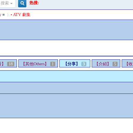
热搜:
搜索
搜
y ≡
• ATV 劇集
索
›
看】
18
【其他Others】
1
【分享】
3
【介紹】
5
【收