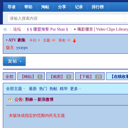
导读
帮助
淘帖
分享
记录
排行榜
论坛
§ § 珊盟海誓 Pui Shan §
≡ 珮影珊音│Video Clips Library
• ATV 劇集
今日:
0
|
主题:
48
|
排名:
45
版主:
yyayps
§
»
›
›
全部
【轉貼】
1
【截图】
1
【下載】
21
【在线收
全部主题
最新
热门
热帖
精华
更多
公告:
郭鋒 ~ 新浪微博
珊
本版块或指定的范围内尚无主题