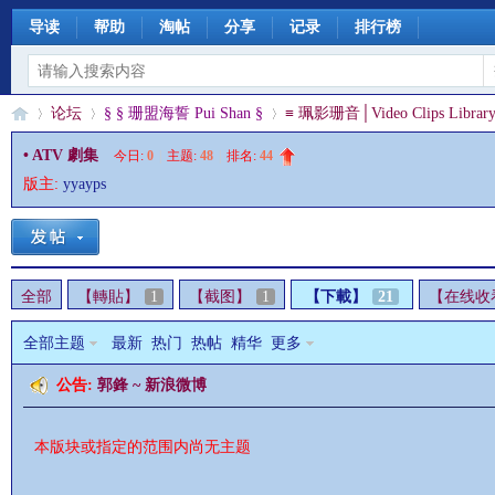
导读
帮助
淘帖
分享
记录
排行榜
论坛
§ § 珊盟海誓 Pui Shan §
≡ 珮影珊音│Video Clips Library
• ATV 劇集
今日:
0
|
主题:
48
|
排名:
44
版主:
yyayps
§
»
›
›
全部
【轉貼】
1
【截图】
1
【下載】
21
【在线收
全部主题
最新
热门
热帖
精华
更多
公告:
郭鋒 ~ 新浪微博
珊
本版块或指定的范围内尚无主题