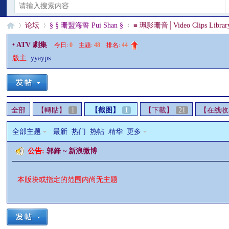
论坛
§ § 珊盟海誓 Pui Shan §
≡ 珮影珊音│Video Clips Librar
• ATV 劇集
今日:
0
|
主题:
48
|
排名:
44
版主:
yyayps
§
»
›
›
全部
【轉貼】
1
【截图】
1
【下載】
21
【在线收
全部主题
最新
热门
热帖
精华
更多
公告:
郭鋒 ~ 新浪微博
珊
本版块或指定的范围内尚无主题