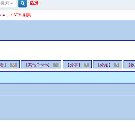
热搜:
搜索
搜
y ≡
• ATV 劇集
索
›
看】
18
【其他Others】
1
【分享】
3
【介紹】
5
【收