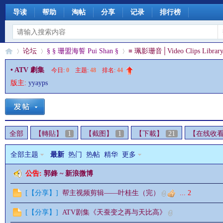
导读
帮助
淘帖
分享
记录
排行榜
论坛
§ § 珊盟海誓 Pui Shan §
≡ 珮影珊音│Video Clips Library
• ATV 劇集
今日:
0
|
主题:
48
|
排名:
44
版主:
yyayps
§
»
›
›
全部
【轉貼】
1
【截图】
1
【下載】
21
【在线收
全部主题
最新
热门
热帖
精华
更多
公告:
郭鋒 ~ 新浪微博
珊
[
【分享】
]
帮主视频剪辑——叶桂生（完）
...
2
[
【分享】
]
ATV剧集《天蚕变之再与天比高》