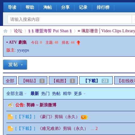
导读
帮助
淘帖
分享
记录
排行榜
论坛
§ § 珊盟海誓 Pui Shan §
≡ 珮影珊音│Video Clips Library
• ATV 劇集
今日:
0
|
主题:
48
|
排名:
44
版主:
yyayps
§
»
›
›
全部
【轉貼】
1
【截图】
1
【下載】
21
【在线收
全部主题
最新
热门
热帖
精华
更多
公告:
郭鋒 ~ 新浪微博
珊
[
【下載】
]
《豪门》剪辑（永久）
[
【下載】
]
《难兄难弟》剪辑（永久）
...
2