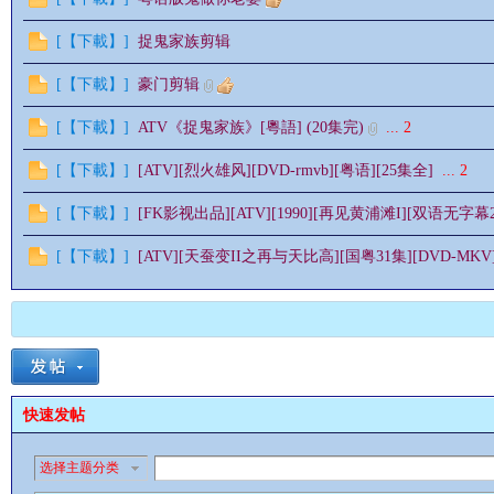
[
【下載】
]
捉鬼家族剪辑
[
【下載】
]
豪门剪辑
情
[
【下載】
]
ATV《捉鬼家族》[粵語] (20集完)
...
2
[
【下載】
]
[ATV][烈火雄风][DVD-rmvb][粤语][25集全]
...
2
[
【下載】
]
[FK影视出品][ATV][1990][再见黄浦滩I][双语无字幕20集
[
【下載】
]
[ATV][天蚕变II之再与天比高][国粤31集][DVD-MKV
§
快速发帖
选择主题分类