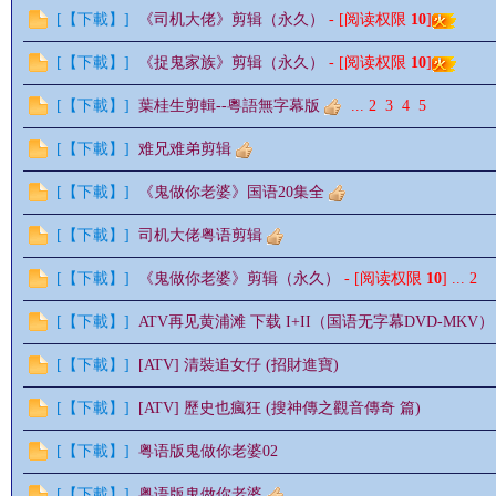
[
【下載】
]
《司机大佬》剪辑（永久）
- [阅读权限
10
]
[
【下載】
]
《捉鬼家族》剪辑（永久）
- [阅读权限
10
]
[
【下載】
]
葉桂生剪輯--粵語無字幕版
...
2
3
4
5
[
【下載】
]
难兄难弟剪辑
影
[
【下載】
]
《鬼做你老婆》国语20集全
[
【下載】
]
司机大佬粤语剪辑
[
【下載】
]
《鬼做你老婆》剪辑（永久）
- [阅读权限
10
]
...
2
[
【下載】
]
ATV再见黄浦滩 下载 I+II（国语无字幕DVD-MKV）
[
【下載】
]
[ATV] 清裝追女仔 (招財進寶)
鋒
[
【下載】
]
[ATV] 歷史也瘋狂 (搜神傳之觀音傳奇 篇)
[
【下載】
]
粤语版鬼做你老婆02
[
【下載】
]
粤语版鬼做你老婆