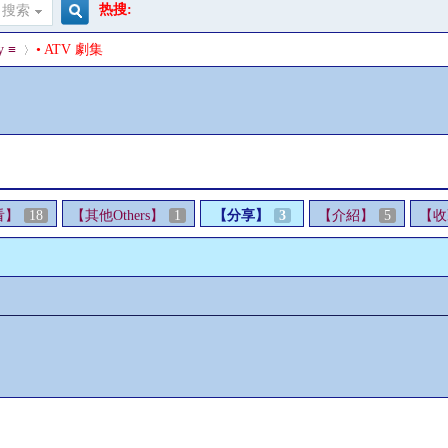
热搜:
搜索
搜
y ≡
• ATV 劇集
索
›
看】
18
【其他Others】
1
【分享】
3
【介紹】
5
【收