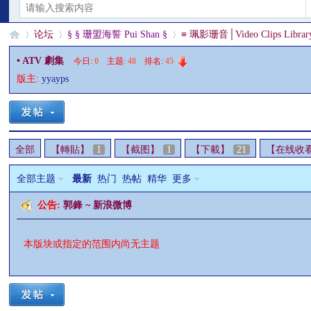
论坛
§ § 珊盟海誓 Pui Shan §
≡ 珮影珊音│Video Clips Librar
• ATV 劇集
今日:
0
|
主题:
48
|
排名:
45
版主:
yyayps
§
»
›
›
全部
【轉貼】
1
【截图】
1
【下載】
21
【在线收
全部主题
最新
热门
热帖
精华
更多
公告:
郭鋒 ~ 新浪微博
珊
本版块或指定的范围内尚无主题