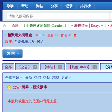
导读
帮助
淘帖
分享
记录
排行榜
论坛
§ ∮ 鋒珊迷原創區 Creation §
≡ 珊鋒情意│Essays ≡
•
• 相聚燈火欄珊處
今日:
0
|
主题:
17
|
排名:
47
版主:
至爱佩珊
,
纳兰呤之
§
»
›
›
›
全部
【公告】
2
【轉貼】
1
【其他Others】
5
【分
全部主题
最新
热门
热帖
精华
更多
公告:
郭鋒 ~ 新浪微博
珊
本版块或指定的范围内尚无主题