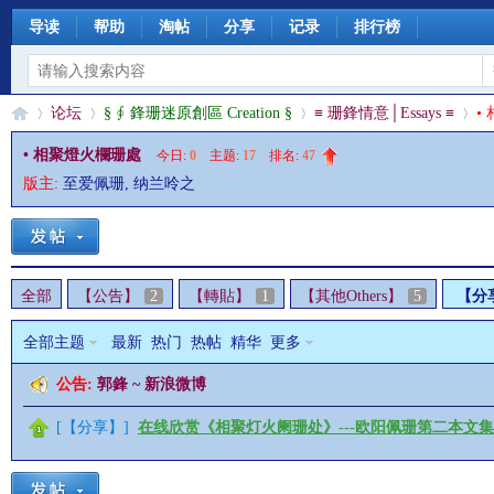
导读
帮助
淘帖
分享
记录
排行榜
论坛
§ ∮ 鋒珊迷原創區 Creation §
≡ 珊鋒情意│Essays ≡
•
• 相聚燈火欄珊處
今日:
0
|
主题:
17
|
排名:
47
版主:
至爱佩珊
,
纳兰呤之
§
»
›
›
›
全部
【公告】
2
【轉貼】
1
【其他Others】
5
【分
全部主题
最新
热门
热帖
精华
更多
公告:
郭鋒 ~ 新浪微博
珊
[
【分享】
]
在线欣赏《相聚灯火阑珊处》---欧阳佩珊第二本文集