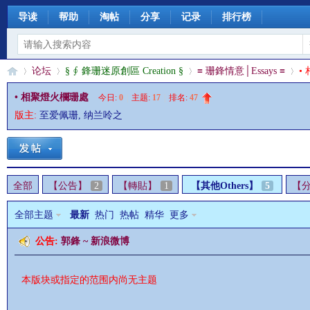
导读
帮助
淘帖
分享
记录
排行榜
论坛
§ ∮ 鋒珊迷原創區 Creation §
≡ 珊鋒情意│Essays ≡
•
• 相聚燈火欄珊處
今日:
0
|
主题:
17
|
排名:
47
版主:
至爱佩珊
,
纳兰呤之
§
»
›
›
›
全部
【公告】
2
【轉貼】
1
【其他Others】
5
【
全部主题
最新
热门
热帖
精华
更多
公告:
郭鋒 ~ 新浪微博
珊
本版块或指定的范围内尚无主题