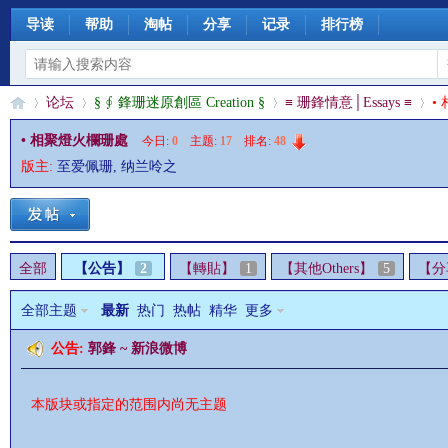
导读
帮助
淘帖
分享
记录
排行榜
论坛
§ ∮ 鋒珊迷原創區 Creation §
≡ 珊鋒情意│Essays ≡
•
• 相聚燈火欄珊處
今日:
0
|
主题:
17
|
排名:
48
版主:
至爱佩珊
,
纳兰呤之
§
»
›
›
›
全部
【公告】
2
【轉貼】
1
【其他Others】
5
【分
全部主题
最新
热门
热帖
精华
更多
公告:
郭鋒 ~ 新浪微博
珊
本版块或指定的范围内尚无主题