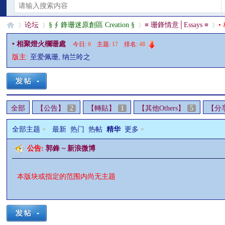
论坛
§ ∮ 鋒珊迷原創區 Creation §
≡ 珊鋒情意│Essays ≡
•
• 相聚燈火欄珊處
今日:
0
|
主题:
17
|
排名:
48
版主:
至爱佩珊
,
纳兰呤之
§
»
›
›
›
全部
【公告】
2
【轉貼】
1
【其他Others】
5
【分
全部主题
最新
热门
热帖
精华
更多
公告:
郭鋒 ~ 新浪微博
珊
本版块或指定的范围内尚无主题