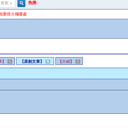
热搜:
搜索
搜
 相聚燈火欄珊處
索
享】
1
【原創文章】
9
【介紹】
1