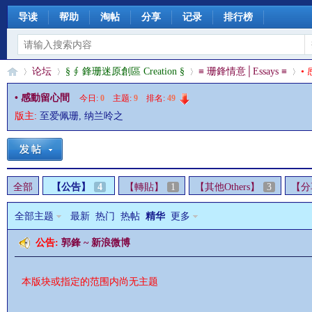
导读
帮助
淘帖
分享
记录
排行榜
论坛
§ ∮ 鋒珊迷原創區 Creation §
≡ 珊鋒情意│Essays ≡
•
• 感動留心間
今日:
0
|
主题:
9
|
排名:
49
版主:
至爱佩珊
,
纳兰呤之
§
»
›
›
›
全部
【公告】
4
【轉貼】
1
【其他Others】
3
【分
全部主题
最新
热门
热帖
精华
更多
公告:
郭鋒 ~ 新浪微博
珊
本版块或指定的范围内尚无主题