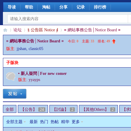
导读
帮助
淘帖
分享
记录
排行榜
论坛
§ 公告區 Notice ∮
≡ 網站事務公告│Notice Board ≡
≡ 網站事務公告│Notice Board ≡
今日:
0
|
主题:
33
|
排名:
49
版主:
jjshan
,
classic05
§
»
›
›
子版块
• 新人疑問│For new comer
版主:
yyayps
全部
【公告】
24
【討論】
2
【其他Others】
2
【求助
珊
全部主题
最新
热门
热帖
精华
更多