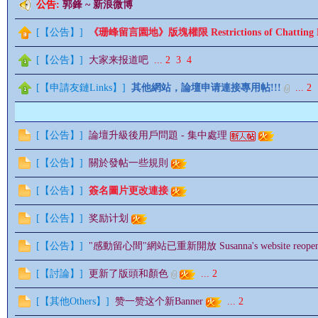
公告:
郭鋒 ~ 新浪微博
[
【公告】
]
《珊峰留言園地》版塊權限 Restrictions of Chatting 
[
【公告】
]
大家来报道吧
...
2
3
4
[
【申請友鏈Links】
]
其他網站，論壇申请連接專用帖!!!
...
2
影
[
【公告】
]
論壇升級後用戶問題 - 集中處理
[
【公告】
]
關於發帖一些規則
[
【公告】
]
簽名圖片更改連接
[
【公告】
]
奖励计划
鋒
[
【公告】
]
"感動留心間"網站已重新開放 Susanna's website reope
[
【討論】
]
更新了版頭和顏色
...
2
[
【其他Others】
]
赞一赞这个新Banner
...
2