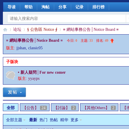
导读
帮助
淘帖
分享
记录
排行榜
论坛
§ 公告區 Notice ∮
≡ 網站事務公告│Notice Board ≡
≡ 網站事務公告│Notice Board ≡
今日:
0
|
主题:
33
|
排名:
49
版主:
jjshan
,
classic05
§
»
›
›
子版块
• 新人疑問│For new comer
版主:
yyayps
全部
【公告】
24
【討論】
2
【其他Others】
2
【求
珊
全部主题
最新
热门
热帖
精华
更多