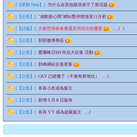
[
【求助 Help】
]
为什么在其他版块发不了新话题
[
【公告】
]
"感動留心間"網站暫停開放至11月初
情
[
【討論】
]
大家想保留春珊還是用現在的珊盟
...
2
3
[
【公告】
]
郭郭微博專區
[
【公告】
]
愛珊峰日MV作品大征集 活動
[
【公告】
]
郭峰網站全面更新
[
【公告】
]
CKY 已經搬了（不會有新地址）
...
2
[
【公告】
]
恭喜小杰成為版主
§
[
【公告】
]
新增５月８日版块
[
【公告】
]
恭喜 Y Y 成為超級版主
...
2