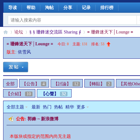
导读
帮助
淘帖
分享
记录
排行榜
论坛
§ § 珊鋒迷交流區 Sharing ∮
≡ 珊鋒迷天下│Lounge ≡
≡ 珊鋒迷天下│Lounge ≡
今日:
0
|
主题:
131
|
排名:
53
版主:
依雪风
§
»
›
›
全部
【公告】
4
【討論】
12
【轉貼】
2
【其他Othe
【介紹】
10
【心聲】
32
全部主题
最新
热门
热帖
精华
更多
公告:
郭鋒 ~ 新浪微博
珊
本版块或指定的范围内尚无主题