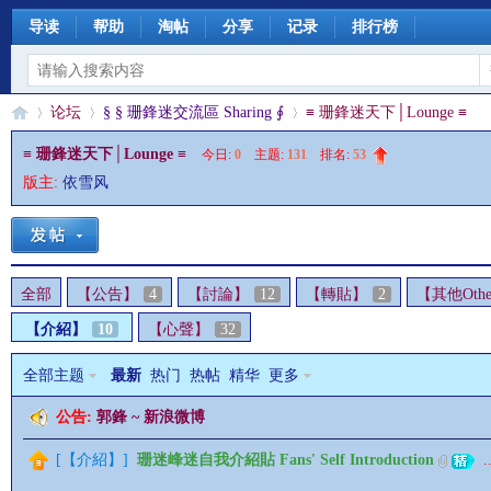
导读
帮助
淘帖
分享
记录
排行榜
论坛
§ § 珊鋒迷交流區 Sharing ∮
≡ 珊鋒迷天下│Lounge ≡
≡ 珊鋒迷天下│Lounge ≡
今日:
0
|
主题:
131
|
排名:
53
版主:
依雪风
§
»
›
›
全部
【公告】
4
【討論】
12
【轉貼】
2
【其他Othe
【介紹】
10
【心聲】
32
全部主题
最新
热门
热帖
精华
更多
公告:
郭鋒 ~ 新浪微博
珊
[
【介紹】
]
珊迷峰迷自我介紹貼 Fans' Self Introduction
..