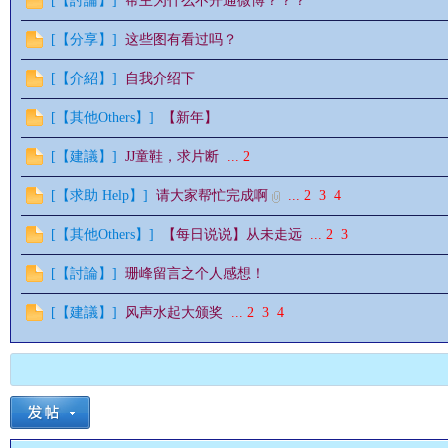
[
【討論】
]
帮主为什么不开通微博？？？
[
【分享】
]
这些图有看过吗？
[
【介紹】
]
自我介绍下
[
【其他Others】
]
【新年】
[
【建議】
]
JJ童鞋，求片断
...
2
[
【求助 Help】
]
请大家帮忙完成啊
...
2
3
4
[
【其他Others】
]
【每日说说】从未走远
...
2
3
[
【討論】
]
珊峰留言之个人感想！
[
【建議】
]
风声水起大颁奖
...
2
3
4