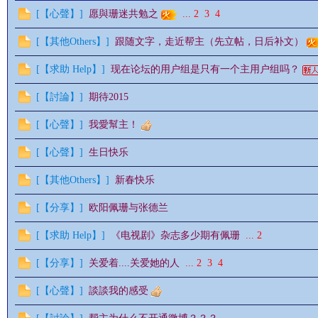
[
【心聲】
]
愿與珊迷共勉之
...
2
3
4
[
【其他Others】
]
跟随文字，走近帮主（先立帖，日后补文）
情
[
【求助 Help】
]
现在论坛的用户组是只有一个主用户组吗？
[
【討論】
]
期待2015
[
【心聲】
]
我愛幫主！
[
【心聲】
]
生日快乐
[
【其他Others】
]
新春快乐
§
[
【分享】
]
欧阳佩珊与张德兰
[
【求助 Help】
]
《电视剧》杂志多少期有佩珊
...
2
[
【分享】
]
关爱着....关爱她的人
...
2
3
4
[
【心聲】
]
談談我的感受