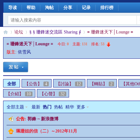
导读
帮助
淘帖
分享
记录
排行榜
论坛
§ § 珊鋒迷交流區 Sharing ∮
≡ 珊鋒迷天下│Lounge ≡
≡ 珊鋒迷天下│Lounge ≡
今日:
0
|
主题:
131
|
排名:
53
版主:
依雪风
§
»
›
›
全部
【公告】
4
【討論】
12
【轉貼】
2
【其他Oth
【介紹】
10
【心聲】
32
全部主题
最新
热门
热帖
精华
更多
公告:
郭鋒 ~ 新浪微博
珊
珮珊姐的信（二）～2012年11月