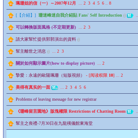
珮珊姐的信（一）～2007年12月
...
2
3
4
5
6
..
8
[
【介紹】
]
珊迷峰迷自我介紹貼 Fans' Self Introduction
..
可以轉換版面風格 (不定期更新)
...
2
3
請大家幫忙提供郭郭演出的資料
影
幫主離世之消息
...
2
3
關於如何顯示圖片(how to display picture)
...
2
摯愛：永遠的歐陽珮珊（短版視頻）
- [阅读权限
10
]
...
2
美得有真实的一面
...
2
3
4
5
6
Problems of leaving message for new registrar
鋒
《珊峰留言園地》版塊權限 Restrictions of Chatting Room
..
幫主之喪禮-7月30日在九龍殯儀館東海堂