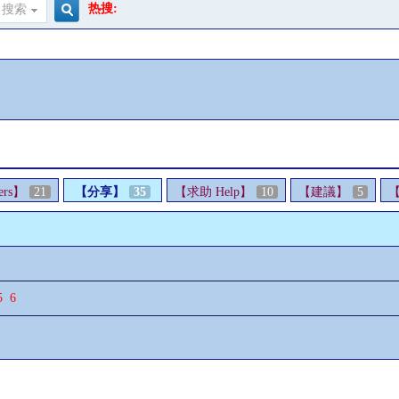
热搜:
搜索
搜
索
ers】
21
【分享】
35
【求助 Help】
10
【建議】
5
5
6