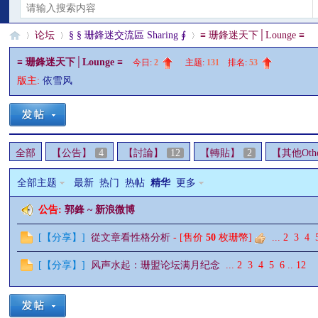
论坛
§ § 珊鋒迷交流區 Sharing ∮
≡ 珊鋒迷天下│Lounge ≡
≡ 珊鋒迷天下│Lounge ≡
今日:
2
|
主题:
131
|
排名:
53
版主:
依雪风
§
»
›
›
全部
【公告】
4
【討論】
12
【轉貼】
2
【其他Oth
全部主题
最新
热门
热帖
精华
更多
公告:
郭鋒 ~ 新浪微博
珊
[
【分享】
]
從文章看性格分析
- [售价
50
枚珊幣]
...
2
3
4
[
【分享】
]
风声水起：珊盟论坛满月纪念
...
2
3
4
5
6
..
12