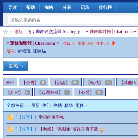
导读
帮助
淘帖
分享
记录
排行榜
论坛
§ § 珊鋒迷交流區 Sharing ∮
≡ 珊鋒咖啡館│Chat room ≡
≡ 珊鋒咖啡館│Chat room ≡
今日:
0
|
主题:
340
|
排名:
54
版主:
猪领班
,
咪咪貓
§
»
›
›
全部
【公告】
8
【討論】
26
【轉貼】
23
【其他Oth
【介紹】
6
【心理游戏】
1
【心聲】
38
全部主题
最新
热门
热帖
精华
更多
[
【分享】
]
幸福的黄手帕
珊
[
【分享】
]
【游戏】“佩珊姐”版连连看下载