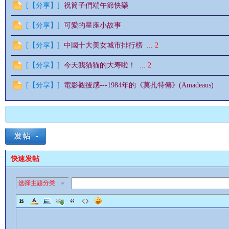
[
【分享】
]
祝筒子們端午節快樂
[
【分享】
]
可愛的星座小故事
[
【分享】
]
中國十大美女城市排行榜
...
2
[
【分享】
]
今天我猫猫的大寿啦！
...
2
影
[
【分享】
]
電影觀後感---1984年的《莫扎特傳》(Amadeaus)
快速发帖
鋒
选择主题分类