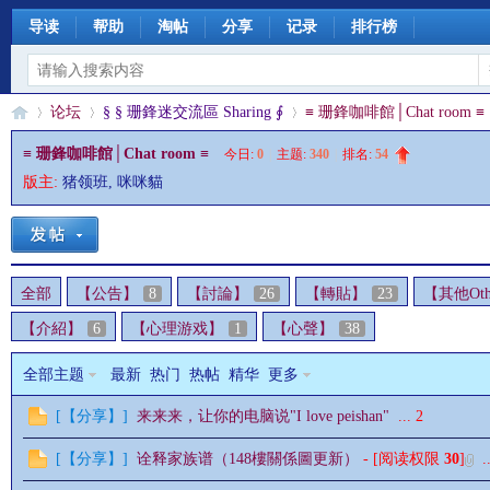
导读
帮助
淘帖
分享
记录
排行榜
论坛
§ § 珊鋒迷交流區 Sharing ∮
≡ 珊鋒咖啡館│Chat room ≡
≡ 珊鋒咖啡館│Chat room ≡
今日:
0
|
主题:
340
|
排名:
54
版主:
猪领班
,
咪咪貓
§
»
›
›
全部
【公告】
8
【討論】
26
【轉貼】
23
【其他Oth
【介紹】
6
【心理游戏】
1
【心聲】
38
全部主题
最新
热门
热帖
精华
更多
[
【分享】
]
来来来，让你的电脑说"I love peishan"
...
2
珊
[
【分享】
]
诠释家族谱（148樓關係圖更新）
- [阅读权限
30
]
..