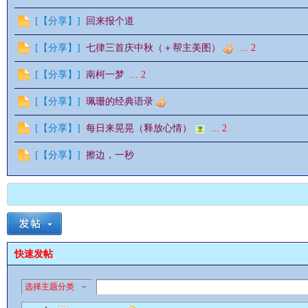
[
【分享】
]
回来报个道
[
【分享】
]
七律三首庆中秋（＋帮主美图）
...
2
情
[
【分享】
]
南柯一梦
...
2
[
【分享】
]
珮珊的经典语录
[
【分享】
]
每日来晃晃（释放心情）
...
2
[
【分享】
]
擦边，一秒
§
快速发帖
选择主题分类