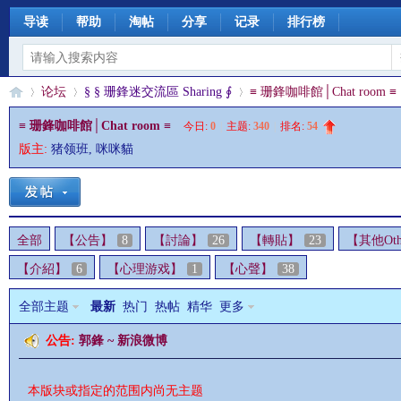
导读
帮助
淘帖
分享
记录
排行榜
论坛
§ § 珊鋒迷交流區 Sharing ∮
≡ 珊鋒咖啡館│Chat room ≡
≡ 珊鋒咖啡館│Chat room ≡
今日:
0
|
主题:
340
|
排名:
54
版主:
猪领班
,
咪咪貓
§
»
›
›
全部
【公告】
8
【討論】
26
【轉貼】
23
【其他Oth
【介紹】
6
【心理游戏】
1
【心聲】
38
全部主题
最新
热门
热帖
精华
更多
公告:
郭鋒 ~ 新浪微博
珊
本版块或指定的范围内尚无主题