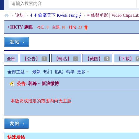
论坛
∮ ∮ 鋒靡天下 Kwok Fung ∮
≡ 鋒聲剪影│Video Clips Lib
• HKTV 劇集
今日:
0
|
主题:
10
|
排名:
23
§
»
›
›
全部
【公告】
1
【轉貼】
2
【截图】
3
【下載】
全部主题
最新
热门
热帖
精华
更多
公告:
郭鋒 ~ 新浪微博
本版块或指定的范围内尚无主题
珊
快速发帖