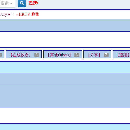
热搜:
搜索
搜
rary ≡
• HKTV 劇集
索
›
9
【在线收看】
3
【其他Others】
3
【分享】
7
【建議