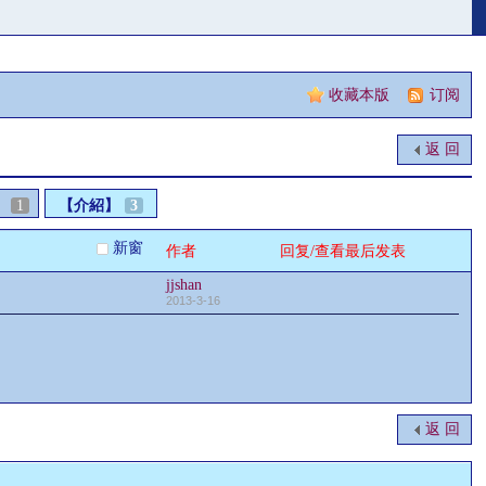
收藏本版
|
订阅
返 回
】
1
【介紹】
3
新窗
作者
回复/查看
最后发表
jjshan
2013-3-16
返 回