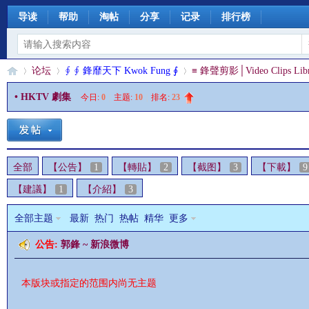
导读
帮助
淘帖
分享
记录
排行榜
论坛
∮ ∮ 鋒靡天下 Kwok Fung ∮
≡ 鋒聲剪影│Video Clips Libr
• HKTV 劇集
今日:
0
|
主题:
10
|
排名:
23
§
»
›
›
全部
【公告】
1
【轉貼】
2
【截图】
3
【下載】
9
【建議】
1
【介紹】
3
全部主题
最新
热门
热帖
精华
更多
公告:
郭鋒 ~ 新浪微博
珊
本版块或指定的范围内尚无主题