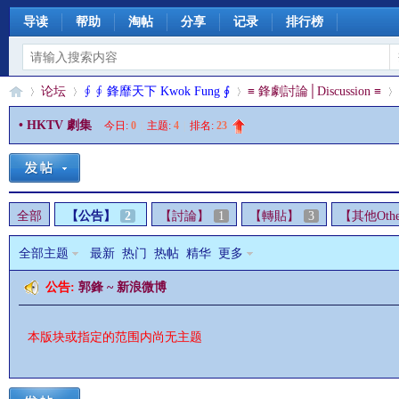
导读
帮助
淘帖
分享
记录
排行榜
论坛
∮ ∮ 鋒靡天下 Kwok Fung ∮
≡ 鋒劇討論│Discussion ≡
• HKTV 劇集
今日:
0
|
主题:
4
|
排名:
23
§
»
›
›
›
全部
【公告】
2
【討論】
1
【轉貼】
3
【其他Othe
全部主题
最新
热门
热帖
精华
更多
公告:
郭鋒 ~ 新浪微博
本版块或指定的范围内尚无主题
珊