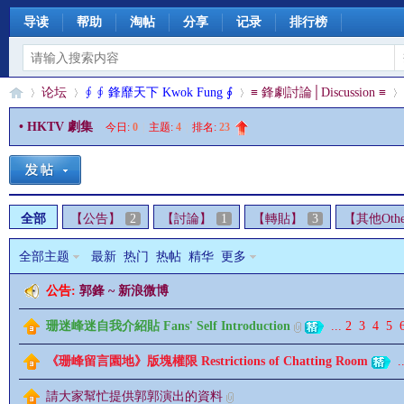
导读
帮助
淘帖
分享
记录
排行榜
论坛
∮ ∮ 鋒靡天下 Kwok Fung ∮
≡ 鋒劇討論│Discussion ≡
• HKTV 劇集
今日:
0
|
主题:
4
|
排名:
23
§
»
›
›
›
全部
【公告】
2
【討論】
1
【轉貼】
3
【其他Othe
全部主题
最新
热门
热帖
精华
更多
公告:
郭鋒 ~ 新浪微博
珊迷峰迷自我介紹貼 Fans' Self Introduction
...
2
3
4
5
珊
《珊峰留言園地》版塊權限 Restrictions of Chatting Room
..
請大家幫忙提供郭郭演出的資料