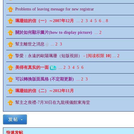
Problems of leaving message for new registrar
珮珊姐的信（一）～2007年12月
...
2
3
4
5
6
..
8
關於如何顯示圖片(how to display picture)
...
2
影
幫主離世之消息
...
2
3
摯愛：永遠的歐陽珮珊（短版視頻）
- [阅读权限
10
]
...
2
美得有真实的一面
...
2
3
4
5
6
可以轉換版面風格 (不定期更新)
...
2
3
珮珊姐的信（二）～2012年11月
鋒
幫主之喪禮-7月30日在九龍殯儀館東海堂
快速发帖