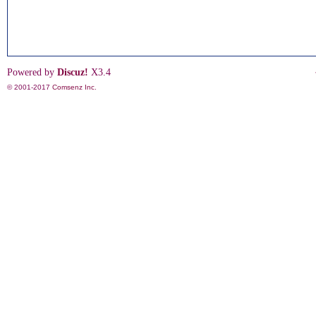
Powered by
Discuz!
X3.4
© 2001-2017
Comsenz Inc.
影
鋒