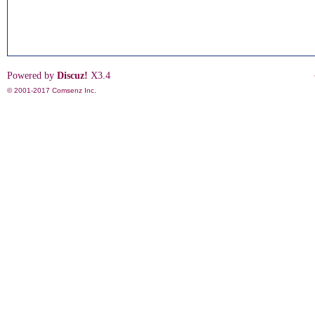
Powered by
Discuz!
X3.4
© 2001-2017
Comsenz Inc.
影
鋒