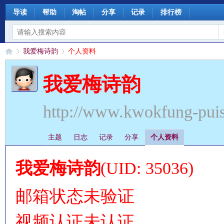
导读
帮助
淘帖
分享
记录
排行榜
我爱梅诗韵
个人资料
我爱梅诗韵
§
›
›
http://www.kwokfung-pui
主题
日志
记录
分享
个人资料
我爱梅诗韵
(UID: 35036)
邮箱状态
未验证
珊
视频认证
未认证