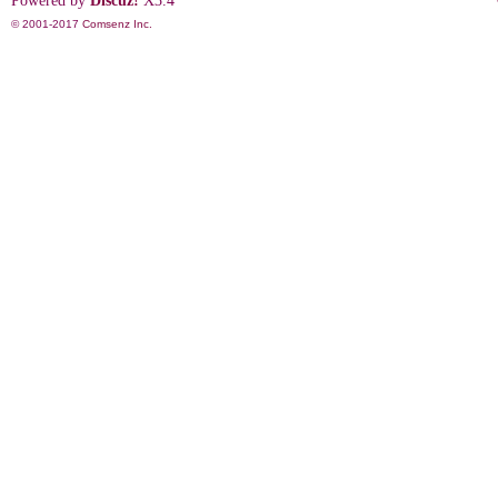
Powered by
Discuz!
X3.4
© 2001-2017
Comsenz Inc.
影
鋒