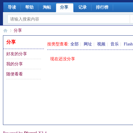
导读
帮助
淘帖
分享
记录
排行榜
分享
分享
按类型查看:
全部
|
网址
|
视频
|
音乐
|
Flash
好友的分享
§
›
现在还没分享
我的分享
随便看看
珊