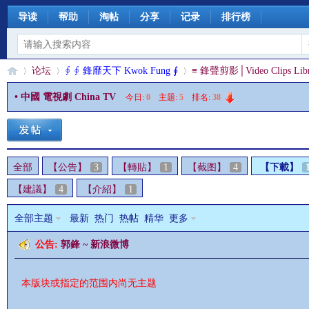
导读
帮助
淘帖
分享
记录
排行榜
论坛
∮ ∮ 鋒靡天下 Kwok Fung ∮
≡ 鋒聲剪影│Video Clips Libr
• 中國 電視劇 China TV
今日:
0
|
主题:
5
|
排名:
38
§
»
›
›
全部
【公告】
3
【轉貼】
1
【截图】
4
【下載】
【建議】
4
【介紹】
1
全部主题
最新
热门
热帖
精华
更多
公告:
郭鋒 ~ 新浪微博
珊
本版块或指定的范围内尚无主题