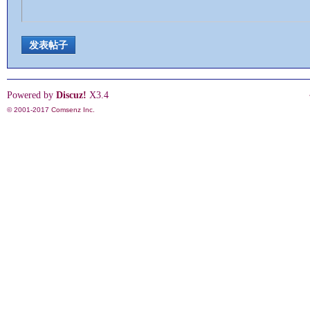
发表帖子
情
Powered by
Discuz!
X3.4
© 2001-2017
Comsenz Inc.
§