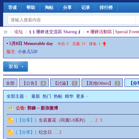
导读
帮助
淘帖
分享
记录
排行榜
论坛
§ § 珊鋒迷交流區 Sharing ∮
≡ 珊鋒活動區│Special Event
• 5月8日 Memorable day
今日:
0
|
主题:
19
|
排名:
4
版主:
小余儿520
§
»
›
›
全部
【公告】
4
【討論】
1
【其他Others】
2
【分
全部主题
最新
热门
热帖
精华
更多
公告:
郭鋒 ~ 新浪微博
珊
[
【分享】
]
生若夏花（同属5.8系列）
...
2
3
[
【分享】
]
纪念日
...
2