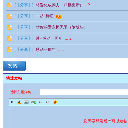
[
【分享】
]
將愛化成動力... (1樓更新)
...
2
[
【分享】
]
一起“舞吧”
[
【分享】
]
对你的爱永恒无限（附版头）
[
【分享】
]
续--感动一周年
...
2
影
[
【分享】
]
感动一周年
...
2
快速发帖
选择主题分类
鋒
您需要登录后才可以发