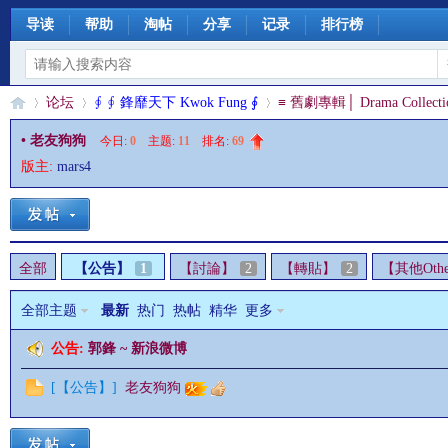
导读
帮助
淘帖
分享
记录
排行榜
论坛
∮ ∮ 鋒靡天下 Kwok Fung ∮
≡ 舊劇專輯│ Drama Collecti
• 老友狗狗
今日:
0
|
主题:
11
|
排名:
69
版主:
mars4
§
»
›
›
全部
【公告】
1
【討論】
2
【轉貼】
2
【其他Othe
全部主题
最新
热门
热帖
精华
更多
公告:
郭鋒 ~ 新浪微博
珊
[
【公告】
]
老友狗狗